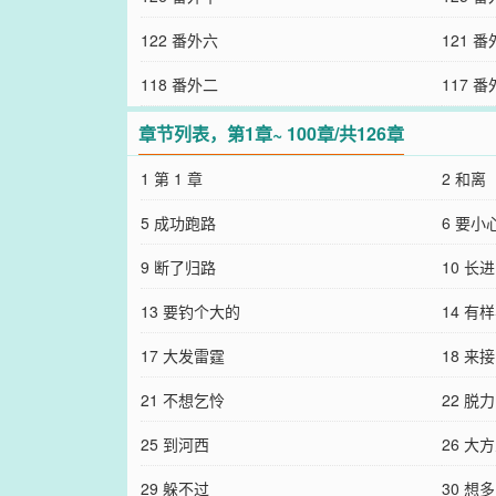
122 番外六
121 
118 番外二
117 
章节列表，第1章~ 100章/共126章
1 第 1 章
2 和离
5 成功跑路
6 要小
9 断了归路
10 长
13 要钓个大的
14 有
17 大发雷霆
18 来接
21 不想乞怜
22 脱力
25 到河西
26 大
29 躲不过
30 想