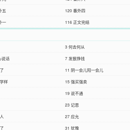
番外五
120 番外四
番外一
116 正文完结
3 何去何从
心说话
7 发狠挣钱
进了
11 阴一会儿阳一会儿
样学样
15 强买强卖
19 说不通
23 记恩
方人
27 应允
多了
31 犹豫