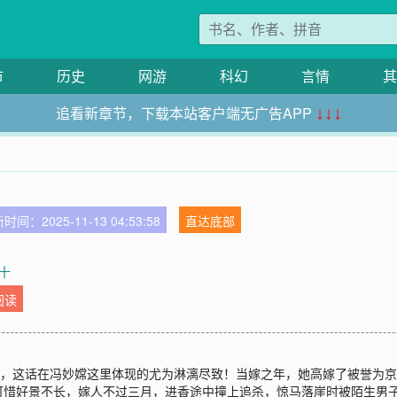
市
历史
网游
科幻
言情
其
追看新章节，下载本站客户端无广告APP
↓↓↓
时间：2025-11-13 04:53:58
直达底部
外十
阅读
”，这话在冯妙嫦这里体现的尤为淋漓尽致！当嫁之年，她高嫁了被誉为
可惜好景不长，嫁人不过三月，进香途中撞上追杀，惊马落崖时被陌生男