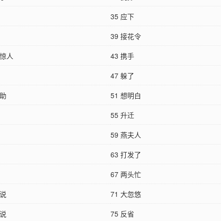
35 应下
39 接花令
出惊人
43 携手
47 躲了
内助
51 想明白
55 升迁
59 燕夫人
63 打发了
67 两头忙
想说
71 大忽悠
人说
75 反省