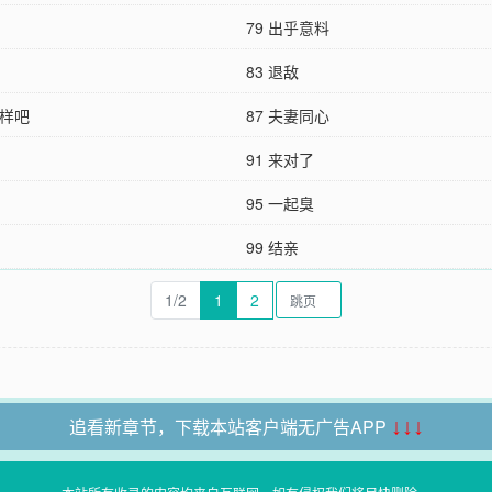
79 出乎意料
83 退敌
这样吧
87 夫妻同心
91 来对了
95 一起臭
99 结亲
1/2
1
2
追看新章节，下载本站客户端无广告APP
↓↓↓