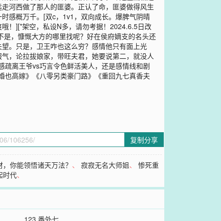
远走河西做了那人的匪婆。正认了命，匪婆做得风生
感概万千。[双c，1v1，双向成长。爆脾气阴晴
[*架空，私设N多，请勿考据！2024.6.5日改
不是，慷慨大方的哪里找呢？好在侯府嫡支的名头还
失望。只是，卫王咋也这么穷？感情他只有面上光
服气，论拉拔娘家，带旺夫君，她要说第二，就没人
感疏离王爷vs巧言令色鲜活美人，还是感情线和剧
零二婚也高嫁》《八零另类豪门路》《重回九七真香夫
复制分享
材，你能领悟诸天万法？
、
寂寂无名大师姐
、
惨死重
起时代
、
123 番外七