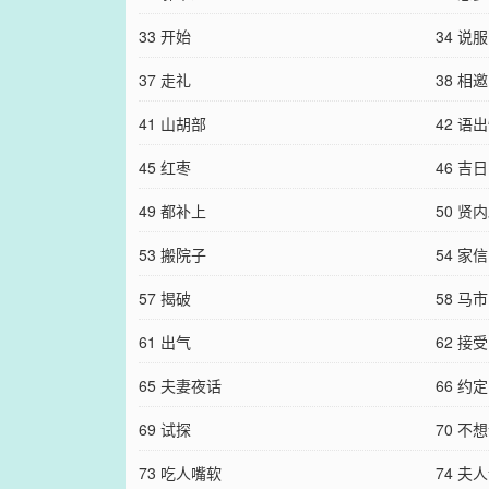
33 开始
34 说服
37 走礼
38 相邀
41 山胡部
42 语
45 红枣
46 吉日
49 都补上
50 贤
53 搬院子
54 家信
57 揭破
58 马市
61 出气
62 接受
65 夫妻夜话
66 约定
69 试探
70 不
73 吃人嘴软
74 夫