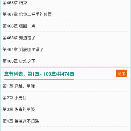
第468章 结束
第467章 给你二把手的位置
第466章 嘴甜一点
第465章 知道错了
第464章 到底哪里错了
第463章 灾难之下
章节列表，第1章~ 100章/共474章
倒序
第1章 穿越、星际
第2章 小男仙
第3章 炼毒的巫婆
第4章 弟控这不归路