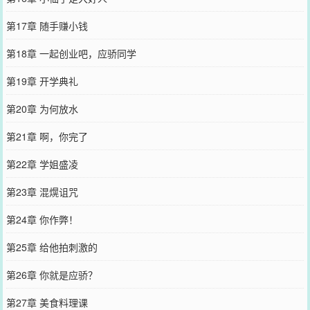
第17章 随手赚小钱
第18章 一起创业吧，应骄同学
第19章 开学典礼
第20章 为何放水
第21章 啊，你完了
第22章 学姐盛凌
第23章 混熀诅咒
第24章 你作弊！
第25章 给他拍刺激的
第26章 你就是应骄？
第27章 美食料理课