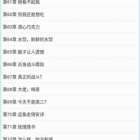
第61章 她看不起我
第62章 但我还是想吃
第63章 酒心巧克力
第64章 水饺，新鲜的水饺
第65章 脑子让人遗憾
第66章 近身战斗模拟
第67章 真正的战斗？
第68章 大佬，喝茶
第69章 今天不是周三？
第70章 这鱼走得安详
第71章 玫瑰情书
第72章 怎么样，你没有吧