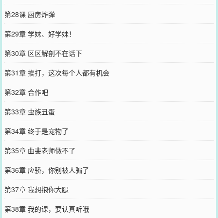
第28课 厨房炸弹
第29章 学妹、好学妹！
第30章 区区解剖不在话下
第31章 挨打，这次每个人都有机会
第32章 合作吧
第33章 虫族丑蛋
第34章 终于是宠物了
第35章 曲斐老师做不了
第36章 应骄，你别被人骗了
第37章 我想抱你大腿
第38章 我的课，要认真听哦