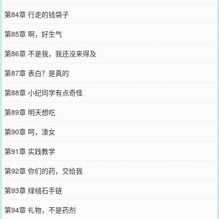
第84章 行走的钱袋子
第85章 啊，好生气
第86章 不是我，我还没来得及
第87章 表白？是真的
第88章 小纪同学有点奇怪
第89章 明天想吃
第90章 呵，渣女
第91章 实践教学
第92章 你们的药，交给我
第93章 绿绒石手链
第94章 礼物，不是药剂