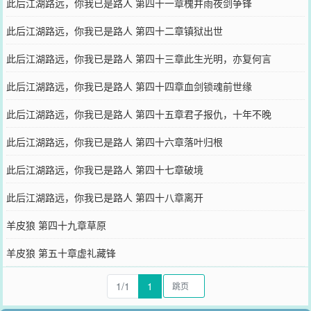
此后江湖路远，你我已是路人 第四十一章槐井雨夜剑争锋
此后江湖路远，你我已是路人 第四十二章镇狱出世
此后江湖路远，你我已是路人 第四十三章此生光明，亦复何言
此后江湖路远，你我已是路人 第四十四章血剑锁魂前世缘
此后江湖路远，你我已是路人 第四十五章君子报仇，十年不晚
此后江湖路远，你我已是路人 第四十六章落叶归根
此后江湖路远，你我已是路人 第四十七章破境
此后江湖路远，你我已是路人 第四十八章离开
羊皮狼 第四十九章草原
羊皮狼 第五十章虚礼藏锋
1/1
1