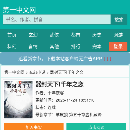
第一中文网
搜索
首页
玄幻
武侠
都市
历史
网游
科幻
言情
其他
排行
完本
登录
追看新章节，下载本站客户端无广告APP
↓↓↓
第一中文网
>
玄幻小说
> 器封天下I千年之恋
器封天下I千年之恋
作者：
十年夜客
更新时间：2025-11-24 18:51:10
状态：连载
最新章节：
羊皮狼 第五十章虚礼藏锋
加入书架
点击阅读