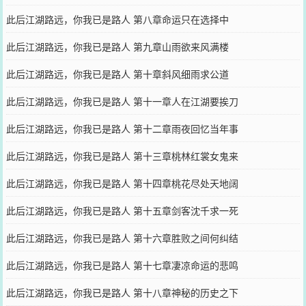
此后江湖路远，你我已是路人 第八章命运只在选择中
此后江湖路远，你我已是路人 第九章山雨欲来风满楼
此后江湖路远，你我已是路人 第十章斜风细雨求公道
此后江湖路远，你我已是路人 第十一章人在江湖要挨刀
此后江湖路远，你我已是路人 第十二章雨夜回忆当年事
此后江湖路远，你我已是路人 第十三章桃林红裳女鬼来
此后江湖路远，你我已是路人 第十四章桃花尽处天地阔
此后江湖路远，你我已是路人 第十五章剑客沈千求一死
此后江湖路远，你我已是路人 第十六章胜败之间何纠结
此后江湖路远，你我已是路人 第十七章凄凉命运的悲鸣
此后江湖路远，你我已是路人 第十八章神秘的历史之下