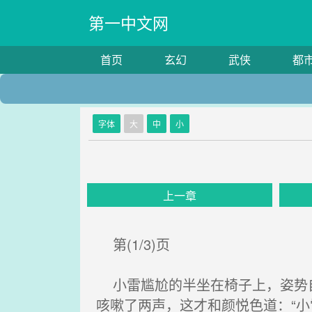
第一中文网
首页
玄幻
武侠
都
字体
大
中
小
上一章
第(1/3)页
小雷尴尬的半坐在椅子上，姿势自
咳嗽了两声，这才和颜悦色道：“