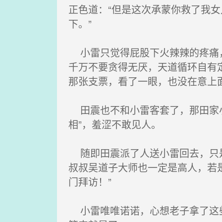
正色道：“但是这次承蒙你救了我
下。”
小雷只觉得屁股下火辣辣的疼痛，
千万不要贪得无厌，天道循环自有
那张支票，看了一眼，也没在意上
田震也不和小雷客套了，那田家小
相”，羞涩不敢见人。
随即田震派了人送小雷回去，只是
叔叔吴道子大师也一定是高人，若
门拜访！”
小雷唯唯诺诺，心想老子拿了这些