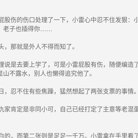
股伤的伤口处理了一下，小雷心中忍不住发狠：小
，老子也插得你……
头，那就是外人不得而知了。
说是去要上学了，可是小雷屁股有伤，随便编造了
显山不露水，别人也懒得追究他了。
，忍不住有些焦躁，猛然想起了两张支票的事情
家肯定是非同小可，自己已经打定了主意等老混蛋
的，而第二张则是足足一千万。小雷拿在手里看了