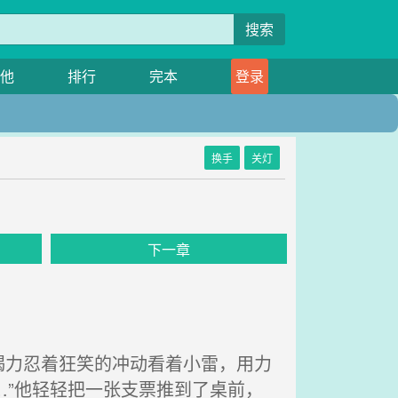
搜索
他
排行
完本
登录
换手
关灯
下一章
力忍着狂笑的冲动看着小雷，用力
…”他轻轻把一张支票推到了桌前，