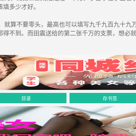
该填多少才好。
就算不要零头，最高也可以填写九千九百九十九万
都得不到。而田震送给的第二张千万的支票，想必
目录
存书签