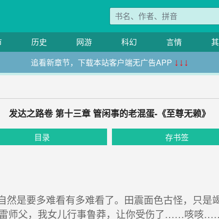
市
历史
网游
科幻
言情
其
追看新章节，下载本站客户端无广告APP
↓↓↓
发达之路卷 第十三章 管闲事的老混蛋-《至尊无赖》
目录
存书签
然是要多难看有多难看了。田震面色古怪，只是竭
小雷师父，我女儿行事鲁莽，让你受伤了……咳咳…