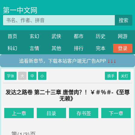
第一中文网
搜索
首页
玄幻
武侠
都市
历史
网游
科幻
言情
其他
排行
完本
登录
追看新章节，下载本站客户端无广告APP
↓↓↓
字体
大
中
小
换手
关灯
发达之路卷 第二十三章 唐僧肉？！￥＃％＃-《至尊
无赖》
上一章
目录
存书签
下一章
第(1/3)页