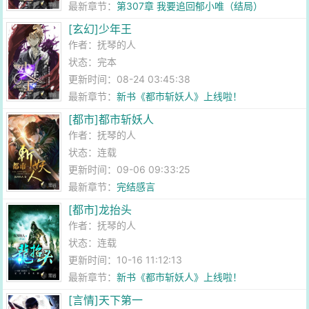
最新章节：
第307章 我要追回郁小唯（结局）
[玄幻]少年王
作者：
抚琴的人
状态：完本
更新时间：08-24 03:45:38
最新章节：
新书《都市斩妖人》上线啦！
[都市]都市斩妖人
作者：
抚琴的人
状态：连载
更新时间：09-06 09:33:25
最新章节：
完结感言
[都市]龙抬头
作者：
抚琴的人
状态：连载
更新时间：10-16 11:12:13
最新章节：
新书《都市斩妖人》上线啦！
[言情]天下第一