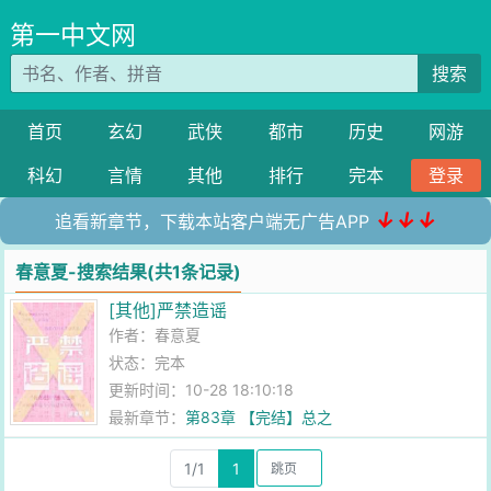
第一中文网
搜索
首页
玄幻
武侠
都市
历史
网游
科幻
言情
其他
排行
完本
登录
↓↓↓
追看新章节，下载本站客户端无广告APP
春意夏-搜索结果(共1条记录)
[其他]严禁造谣
作者：
春意夏
状态：完本
更新时间：10-28 18:10:18
最新章节：
第83章 【完结】总之
1/1
1