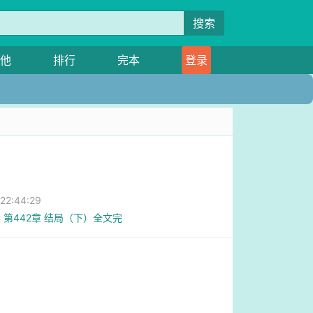
搜索
他
排行
完本
登录
2:44:29
 第442章 结局（下）全文完