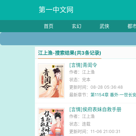
第一中文网
首页
玄幻
武侠
都
江上渔-搜索结果(共3条记录)
[言情]青闺令
作者：
江上渔
状态：完本
更新时间：08-28 05:36:48
最新章节：
第1154章 番外·一世
[言情]侯府表妹自救手册
作者：
江上渔
状态：连载
更新时间：11-06 21:00:31