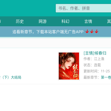
市
历史
网游
科幻
言情
其
↓↓↓
追看新章节，下载本站客户端无广告APP
[言情]候春归
作者：
江上渔
状态：连载
更新时间：11-25 2
长安（下）大结局
最新章节：
第一卷