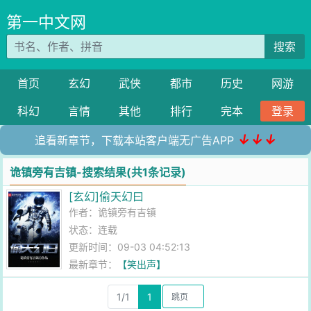
第一中文网
搜索
首页
玄幻
武侠
都市
历史
网游
科幻
言情
其他
排行
完本
登录
↓↓↓
追看新章节，下载本站客户端无广告APP
诡镇旁有吉镇-搜索结果(共1条记录)
[玄幻]偷天幻曰
作者：
诡镇旁有吉镇
状态：连载
更新时间：09-03 04:52:13
最新章节：
【笑出声】
1/1
1