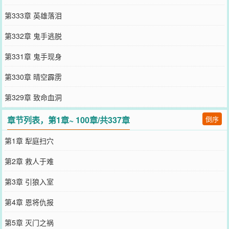
第333章 英雄落泪
第332章 鬼手逃脱
第331章 鬼手现身
第330章 晴空霹雳
第329章 致命血洞
章节列表，第1章~ 100章/共337章
倒序
第1章 犁庭扫穴
第2章 救人于难
第3章 引狼入室
第4章 恩将仇报
第5章 灭门之祸