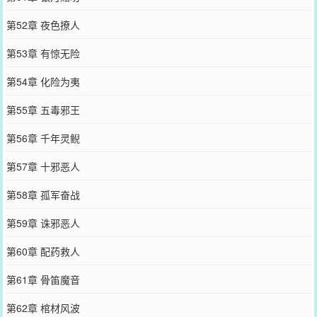
第52章 夜色撩人
第53章 有惊无险
第54章 化险为夷
第55章 五毒邪王
第56章 千年灵鲵
第57章 十邪恶人
第58章 孤军奋战
第59章 诛邪恶人
第60章 配药救人
第61章 骨笛魔音
第62章 棺材风波