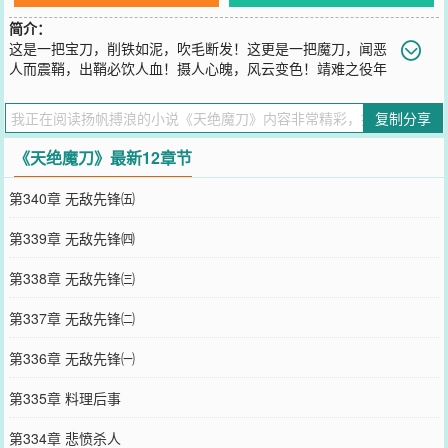
简介：
这是一把宝刀，削铁如泥，吹毛断发！这更是一把魔刀，闻恶
人而震鞘，出鞘必饮人血！摄人心魄，风云变色！靖难之役年
间，血魔教“犯上作乱，大逆不道”，遭武林十三大门派围剿，犁庭扫
穴。襁褓中的孪生婴儿被幸免，分别由梅花庄和天山派收养，不料天
复制分享
山派掌门与养子神秘失踪。十六年后，朝廷颁布“禁武令”，武林归于
平静。不料一伙神秘的黑衣杀手突对参与昔日“除魔”的门派进行血腥
《天绝魔刀》最新12章节
报复。一时间人人自危，武林风云再起，各路英豪纷纷重新拿起武
器，以武破禁，矛头指向血魔教残存弟子。梅花庄养子夏鸿飞，在获
第340章 无敌先锋㈤
知自己是血魔教少主后何去何从？欲知精彩故事，请读此书！
您要是觉得《
天绝魔刀
》还不错的话请不要忘记向您QQ群和微博微信
第339章 无敌先锋㈣
里的朋友推荐哦！
第338章 无敌先锋㈢
第337章 无敌先锋㈡
第336章 无敌先锋㈠
第335章 料理后事
第334章 悲愤杀人