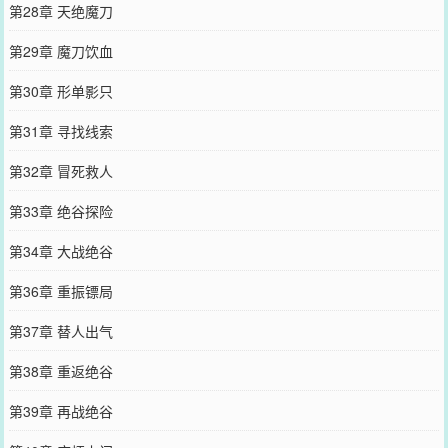
第28章 天绝魔刀
第29章 魔刀饮血
第30章 形单影只
第31章 寻找线索
第32章 冒死救人
第33章 绝谷探险
第34章 大战绝谷
第36章 重振镖局
第37章 替人出气
第38章 重返绝谷
第39章 再战绝谷