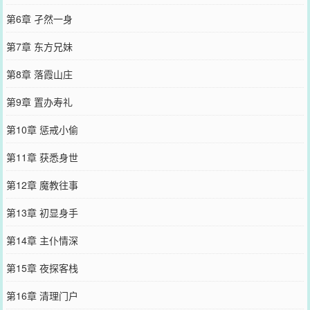
第6章 孑然一身
第7章 东方兄妹
第8章 落霞山庄
第9章 置办寿礼
第10章 惩戒小偷
第11章 获悉身世
第12章 魔教往事
第13章 初显身手
第14章 主仆情深
第15章 夜探客栈
第16章 清理门户